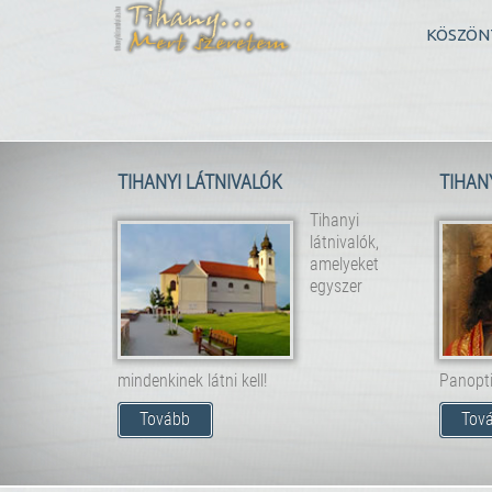
KÖSZÖN
TIHANYI LÁTNIVALÓK
TIHAN
Tihanyi
látnivalók,
amelyeket
egyszer
mindenkinek látni kell!
Panopt
Tovább
Tov