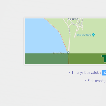
• Tihanyi látnivalók »
20
• Érdekesség