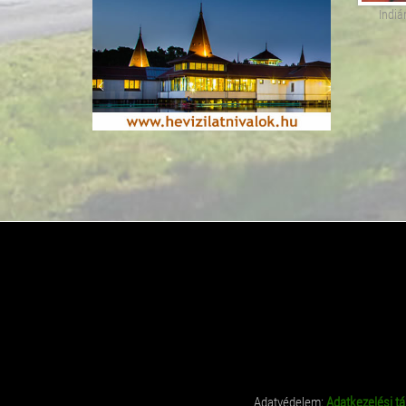
Indi
Adatvédelem:
Adatkezelési tá