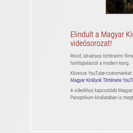
Elindult a Magyar Ki
videósorozat!
Rövid, látványos történelmi film
honfoglalástól a modern korig.
Kövesse YouTube-csatornánkat:
Magyar Királyok Története YouT
A videókhoz kapcsolódó Magyar 
Panoptikum kínálatában is megt