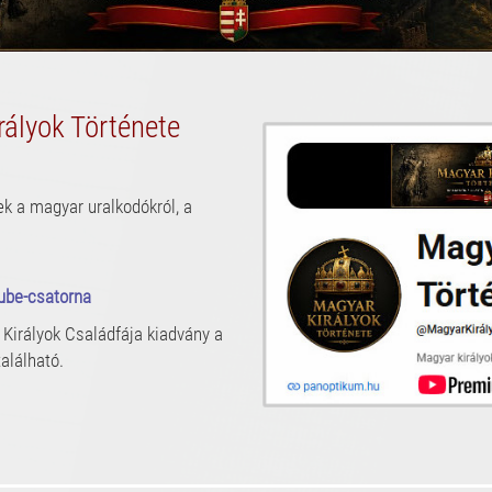
rályok Története
ek a magyar uralkodókról, a
ube-csatorna
Királyok Családfája kiadvány a
alálható.