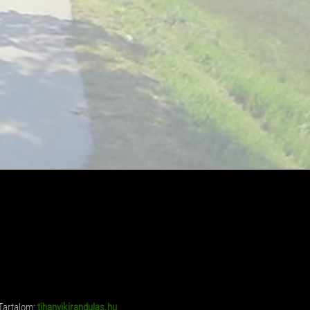
Tartalom:
tihanyikirandulas.hu