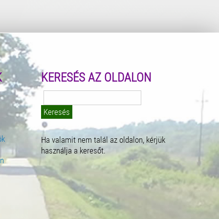
K
KERESÉS AZ OLDALON
Keresés:
ók
Ha valamit nem talál az oldalon, kérjük
használja a keresőt.
an