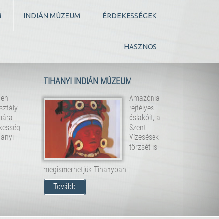
M
INDIÁN MÚZEUM
ÉRDEKESSÉGEK
HASZNOS
TIHANYI INDIÁN MÚZEUM
den
Amazónia
sztály
rejtélyes
mára
őslakóit, a
kesség
Szent
hanyi
Vízesések
törzsét is
megismerhetjük Tihanyban
Tovább