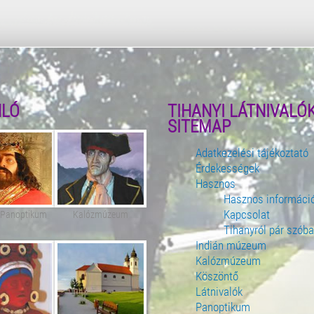
NLÓ
TIHANYI LÁTNIVALÓ
SITEMAP
Adatkezelési tájékoztató
Érdekességek
Hasznos
Hasznos informáci
Kapcsolat
 Panoptikum
Kalózmúzeum
Tihanyról pár szób
Indián múzeum
Kalózmúzeum
Köszöntő
Látnivalók
Panoptikum