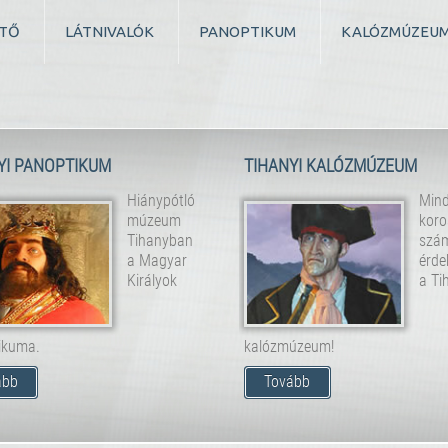
TŐ
LÁTNIVALÓK
PANOPTIKUM
KALÓZMÚZEU
YI PANOPTIKUM
TIHANYI KALÓZMÚZEUM
Hiánypótló
Min
múzeum
koro
Tihanyban
szá
a Magyar
érde
Királyok
a Ti
ikuma.
kalózmúzeum!
ább
Tovább