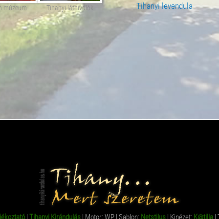
Tihanyi levendula
án múzeum
Tihanyi látnivalók
jékoztató
|
Tihanyi Kirándulás
| Motor: WP | Sablon:
Netstilus
| Kinézet:
K@tilla
| 