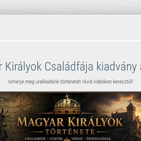
 Királyok Családfája kiadvány a
Ismerje meg uralkodóink történetét rövid videókon keresztül!