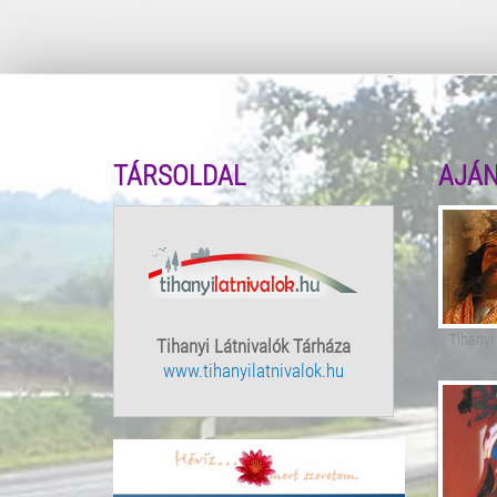
TÁRSOLDAL
AJÁ
Tihanyi
Tihanyi Látnivalók Tárháza
www.tihanyilatnivalok.hu