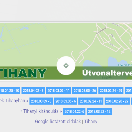
18.04.25 - 10
2018.04.02 - 8
2018.03.09 - 11
2018.03.05 - 26
2018.02.24 - 29
2018
ek Tihanyban »
2018.03.09 - 3
2018.03.05 - 6
2018.02.24 - 11
2018.02.20 - 29
• Tihanyi kirándulás »
2018.04.22 -6
2018.03.22 - 12
Google listázott oldalak
|
Tihany