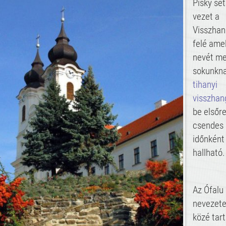
Pisky sé
vezet a
Visszha
felé ame
nevét me
sokunkna
tihanyi
visszhan
be elsőr
csendes 
időnként
hallható.
Az Ófalu
nevezete
közé tart