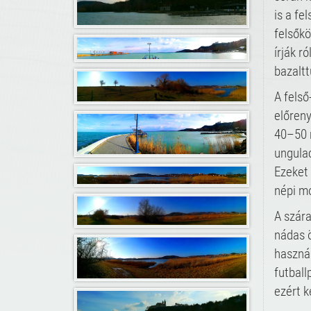
is a fe
felsőkö
írják r
bazalt
A fels
előren
40–50 
ungulac
Ezeket 
népi mo
A szára
nádas 
használ
futball
ezért k