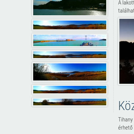
A lakot
találha
Kö
Tihany 
érhető 