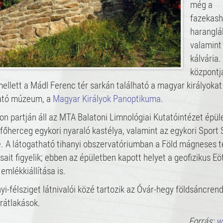
még a
fazekash
haranglá
valamint
kálvária.
központj
ellett a Mádl Ferenc tér sarkán található a magyar királyokat
tó múzeum, a
Magyar Királyok Panoptikuma
.
on partján áll az MTA Balatoni Limnológiai Kutatóintézet épül
főherceg egykori nyaraló kastélya, valamint az egykori Sport 
. A látogatható tihanyi obszervatóriumban a Föld mágneses 
sait figyelik; ebben az épületben kapott helyet a geofizikus Eö
emlékkiállítása is.
yi-félsziget látnivalói közé tartozik az Óvár-hegy földsáncren
rátlakások.
Forrás:
w