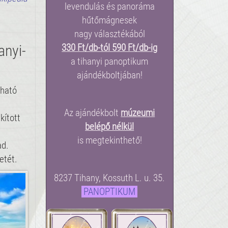
levendulás és panoráma
hűtőmágnesek
nagy választékából
330 Ft/db-tól 590 Ft/db-ig
anyi-
a tihanyi panoptikum
ajándékboltjában!
tható
Az ajándékbolt
múzeumi
kított
belépő nélkül
is megtekinthető!
ad.
etét.
8237 Tihany, Kossuth L. u. 35.
PANOPTIKUM