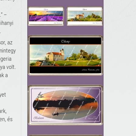
.” –
tihanyi
.
or, az
mintegy
geria
ya volt.
ak a
yet
rk,
en, és