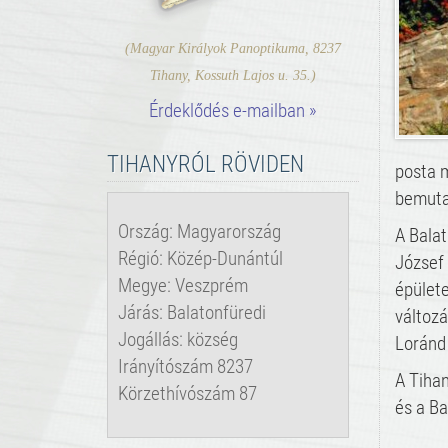
(Magyar Királyok Panoptikuma, 8237
Tihany, Kossuth Lajos u. 35.)
Érdeklődés e-mailban »
TIHANYRÓL RÖVIDEN
posta m
bemuta
Ország: Magyarország
A Balat
Régió: Közép-Dunántúl
József 
Megye: Veszprém
épülete
Járás: Balatonfüredi
változá
Jogállás: község
Loránd 
Irányítószám 8237
A Tihan
Körzethívószám 87
és a Ba