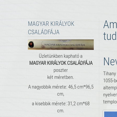
Ami
MAGYAR KIRÁLYOK
CSALÁDFÁJA
tud
Üzletünkben kapható a
Ne
MAGYAR KIRÁLYOK CSALÁDFÁJA
poszter
Tihany 
két méretben.
1055-be
A nagyobbik mérete: 46,5 cm*96,5
altempl
cm,
nyelvem
templom
a kisebbik mérete: 31,2 cm*68
cm.