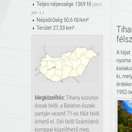
Teljes népessége 1369 fő
(2015.
jan. 1.)
Népsűrűség 50,6 fő/km²
Tiha
Terület 27,33 km²
féls
A tájat
nyoma t
kialaku
ki, mel
érdekes
1952-be
Megközelítés:
Tihany közúton
észak felől, a Balaton északi
partján vezető 71-es főút felől
érhető el. Dél felől Szántódról
komppal közelíthető meg.