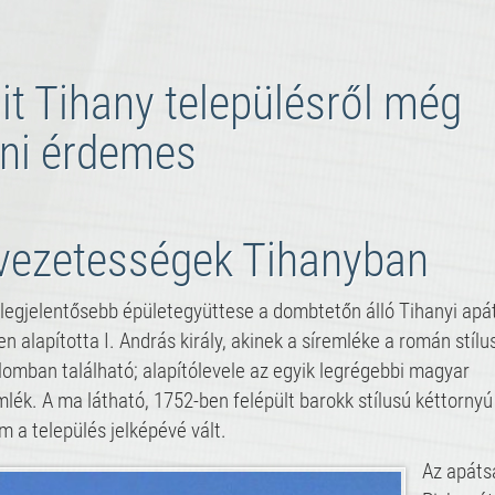
t Tihany településről még
ni érdemes
vezetességek Tihanyban
legjelentősebb épületegyüttese a dombtetőn álló Tihanyi apá
n alapította I. András király, akinek a síremléke a román stílu
omban található; alapítólevele az egyik legrégebbi magyar
lék. A ma látható, 1752-ben felépült barokk stílusú kéttornyú
 a település jelképévé vált.
Az apáts