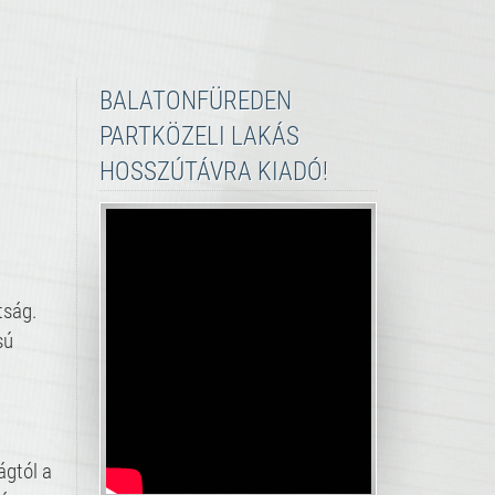
BALATONFÜREDEN
PARTKÖZELI LAKÁS
HOSSZÚTÁVRA KIADÓ!
tság.
sú
ágtól a