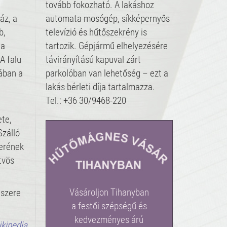
tovább fokozható. A lakáshoz
áz, a
automata mosógép, síkképernyős
b,
televízió és hűtőszekrény is
 a
tartozik. Gépjármű elhelyezésére
 A falu
távirányítású kapuval zárt
ában a
parkolóban van lehetőség – ezt a
lakás bérleti díja tartalmazza.
Tel.: +36 30/9468-220
ete,
Szálló
terének
tvös
Vásároljon Tihanyban
dszere
a festői szépségű és
kedvezményes árú
ikipedia