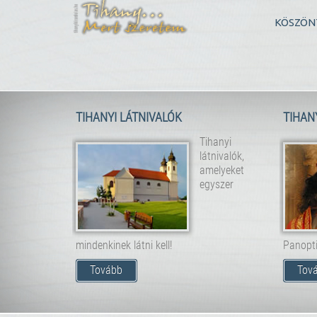
KÖSZÖN
TIHANYI LÁTNIVALÓK
TIHAN
Tihanyi
látnivalók,
amelyeket
egyszer
mindenkinek látni kell!
Panopt
Tovább
Tov