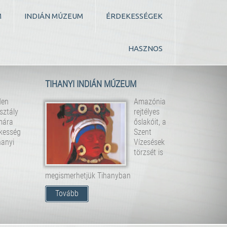
M
INDIÁN MÚZEUM
ÉRDEKESSÉGEK
HASZNOS
TIHANYI INDIÁN MÚZEUM
den
Amazónia
sztály
rejtélyes
mára
őslakóit, a
kesség
Szent
hanyi
Vízesések
törzsét is
megismerhetjük Tihanyban
Tovább