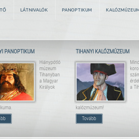
TŐ
LÁTNIVALÓK
PANOPTIKUM
KALÓZMÚZEU
YI PANOPTIKUM
TIHANYI KALÓZMÚZEUM
Hiánypótló
Min
múzeum
koro
Tihanyban
szá
a Magyar
érde
Királyok
a Ti
ikuma.
kalózmúzeum!
ább
Tovább