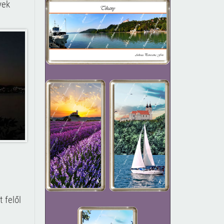
yek
 felől