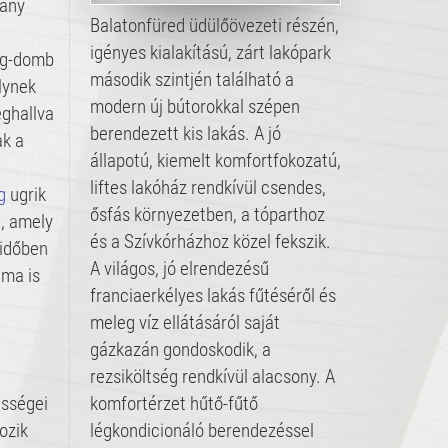
tány
Balatonfüred üdülőövezeti részén,
igényes kialakítású, zárt lakópark
ng-domb
második szintjén található a
lynek
modern új bútorokkal szépen
ghallva
berendezett kis lakás. A jó
k a
állapotú, kiemelt komfortfokozatú,
liftes lakóház rendkívül csendes,
g
ugrik
ősfás környezetben, a tóparthoz
e, amely
és a Szívkórházhoz közel fekszik.
időben
A világos, jó elrendezésű
 ma is
franciaerkélyes lakás fűtéséről és
meleg víz ellátásáról saját
gázkazán gondoskodik, a
rezsiköltség rendkívül alacsony. A
sségei
komfortérzet hűtő-fűtő
ozik
légkondicionáló berendezéssel