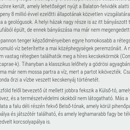
lszínre került, amely lehetőséget nyújt a Balaton-felvidék alatti
peny 8 millió évvel ezelőtti állapotának közvetlen vizsgálatára
óla a geológusok. A helyi házak nagy része is az itt bányászott 
tufából épült, de ennek bányászása ma már nem megengedett
ő-pannon tenger képződményeiben egyre homokosabb a rétegs
yomuló víz beterítette a mai középhegységek peremzónáit. A 
m vastag rétegben találhatók meg a híres kecskekörmök (Con
aprae-k). Tihanyban a klasszikus lelőhely a gödrösi agyagbán
ma már nem mossa partra a víz, mert a partot kikövezték. Cs
nda őrzi a vízbe veszett kecskenyáj történetét.
zföld felől bevezető út mellett jobbra fekszik a Külső-tó, amel
övez, és a természetvédelmi okokból nem látogatható. Más a
ata a falu déli részén fekvő Belső-tónak, amely körül pihenőpa
pálya és játszótér található, és amely leghamarabb fagy be tél
edvelt korcsolyapálya is.