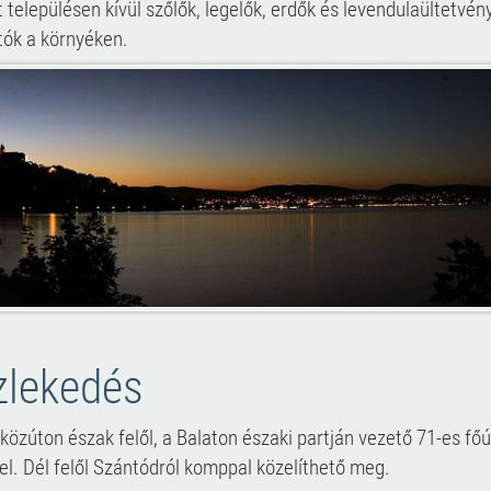
t településen kívül szőlők, legelők, erdők és levendulaültetvén
tók a környéken.
zlekedés
közúton észak felől, a Balaton északi partján vezető 71-es főút
el. Dél felől Szántódról komppal közelíthető meg.