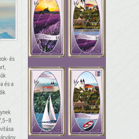
mok- és
rt,
yók
a és a
dik
lynek
(7,5–8
vitása
zárvány