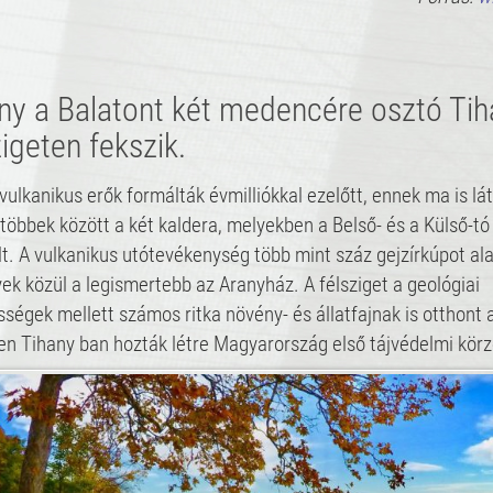
ny a Balatont két medencére osztó Tih
zigeten fekszik.
 vulkanikus erők formálták évmilliókkal ezelőtt, ennek ma is lá
öbbek között a két kaldera, melyekben a Belső- és a Külső-tó
lt. A vulkanikus utótevékenység több mint száz gejzírkúpot ala
yek közül a legismertebb az Aranyház. A félsziget a geológiai
ségek mellett számos ritka növény- és állatfajnak is otthont 
n Tihany ban hozták létre Magyarország első tájvédelmi körz