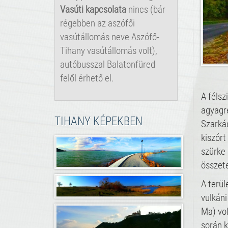
Vasúti kapcsolata
nincs (bár
régebben az aszófői
vasútállomás neve Aszófő-
Tihany vasútállomás volt),
autóbusszal Balatonfüred
felől érhető el.
A félsz
agyagré
TIHANY KÉPEKBEN
Szarkád
kiszórt
szürke 
összete
A terül
vulkáni
Ma) vol
során k