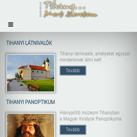
TIHANYI LÁTNIVALÓK
Tihanyi látnivalók, amelyeket egyszer
mindenkinek látni kell!
Tovább
TIHANYI PANOPTIKUM
Hiánypótló múzeum Tihanyban
a Magyar Királyok Panoptikuma.
Tovább