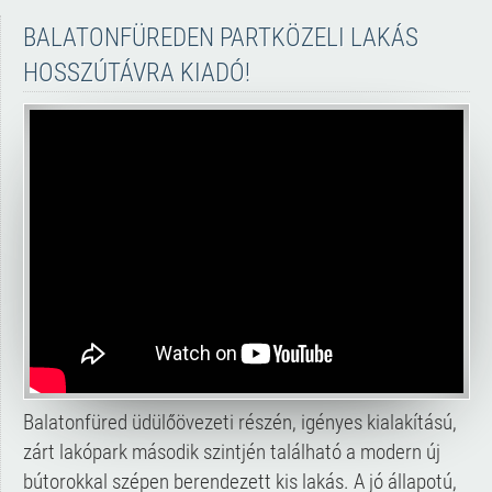
BALATONFÜREDEN PARTKÖZELI LAKÁS
HOSSZÚTÁVRA KIADÓ!
Balatonfüred üdülőövezeti részén, igényes kialakítású,
zárt lakópark második szintjén található a modern új
bútorokkal szépen berendezett kis lakás. A jó állapotú,