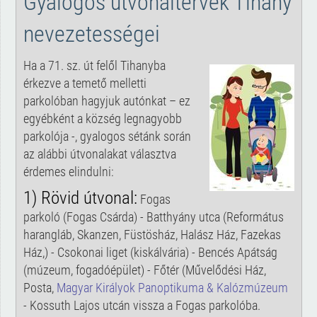
Gyalogos útvonaltervek Tihany
nevezetességei
Ha a 71. sz. út felől Tihanyba
érkezve a temető melletti
parkolóban hagyjuk autónkat – ez
egyébként a község legnagyobb
parkolója -, gyalogos sétánk során
az alábbi útvonalakat választva
érdemes elindulni:
1) Rövid útvonal:
Fogas
parkoló (Fogas Csárda) - Batthyány utca (Református
harangláb, Skanzen, Füstösház, Halász Ház, Fazekas
Ház,) - Csokonai liget (kiskálvária) - Bencés Apátság
(múzeum, fogadóépület) - Főtér (Művelődési Ház,
Posta,
Magyar Királyok Panoptikuma & Kalózmúzeum
- Kossuth Lajos utcán vissza a Fogas parkolóba.