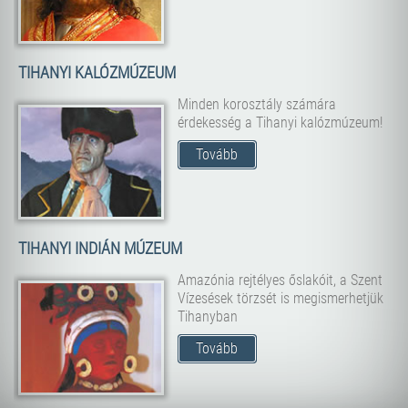
TIHANYI KALÓZMÚZEUM
Minden korosztály számára
érdekesség a Tihanyi kalózmúzeum!
Tovább
TIHANYI INDIÁN MÚZEUM
Amazónia rejtélyes őslakóit, a Szent
Vízesések törzsét is megismerhetjük
Tihanyban
Tovább