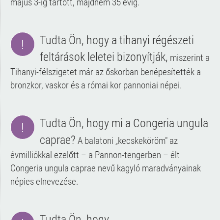
május 3-ig tartott, majdnem 35 évig.
Tudta Ön, hogy a tihanyi régészeti
!
feltárások leletei bizonyítják,
miszerint a
Tihanyi-félszigetet már az őskorban benépesítették a
bronzkor, vaskor és a római kor pannoniai népei.
Tudta Ön, hogy mi a Congeria ungula
!
caprae?
A balatoni „kecskeköröm" az
évmilliókkal ezelőtt – a Pannon-tengerben – élt
Congeria ungula caprae nevű kagyló maradványainak
népies elnevezése.
Tudta Ön, hogy