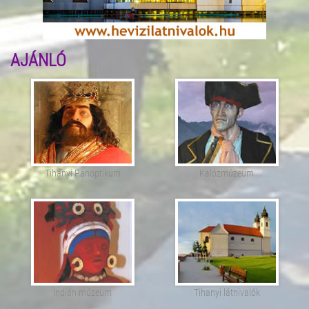
AJÁNLÓ
Tihanyi Panoptikum
Kalózmúzeum
Indián múzeum
Tihanyi látnivalók