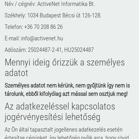
Név / cégnév: ActiveNet Informatika Bt.
Székhely: 1034 Budapest Bécsi út 126-128.
Telefon: +36 70 208 86 26
E-mail: info@activenet.hu
Adószám: 25024487-2-41, HU25024487
Mennyi ideig őrizzük a személyes
adatot
Személyes adatot nem kérünk, nem gyűjtünk így nem is
tárolunk, ebből kifolyólag azt mással sem osztjuk meg!
Az adatkezeléssel kapcsolatos
jogérvényesítési lehetőség
Az Ön által tapasztalt jogellenes adatkezelés esetén
értesítse cégünket, így lehetőség nyílik arra, hogy rövid