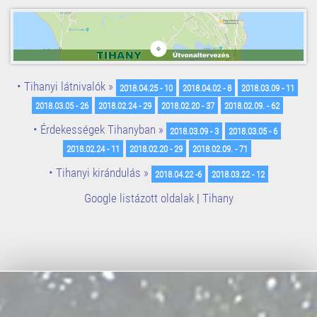
• Tihanyi látnivalók »
2018.04.25 - 10
2018.04.02 - 8
2018.03.09 - 11
2018.03.05 - 26
2018.02.24 - 29
2018.02.20 - 37
2018.02.09. - 62
• Érdekességek Tihanyban »
2018.03.09 - 3
2018.03.05 - 6
2018.02.24 - 11
2018.02.20 - 29
2018.02.09. - 71
• Tihanyi kirándulás »
2018.04.22 -6
2018.03.22 - 12
Google listázott oldalak
|
Tihany