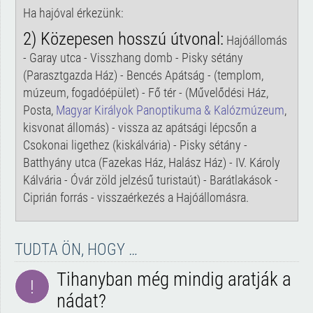
Ha hajóval érkezünk:
2) Közepesen hosszú útvonal:
Hajóállomás
- Garay utca - Visszhang domb - Pisky sétány
(Parasztgazda Ház) - Bencés Apátság - (templom,
múzeum, fogadóépület) - Fő tér - (Művelődési Ház,
Posta,
Magyar Királyok Panoptikuma & Kalózmúzeum
,
kisvonat állomás) - vissza az apátsági lépcsőn a
Csokonai ligethez (kiskálvária) - Pisky sétány -
Batthyány utca (Fazekas Ház, Halász Ház) - IV. Károly
Kálvária - Óvár zöld jelzésű turistaút) - Barátlakások -
Ciprián forrás - visszaérkezés a Hajóállomásra.
TUDTA ÖN, HOGY …
Tihanyban még mindig aratják a
!
nádat?