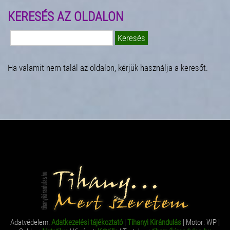
KERESÉS AZ OLDALON
Keresés:
Ha valamit nem talál az oldalon, kérjük használja a keresőt.
Adatvédelem:
Adatkezelési tájékoztató
|
Tihanyi Kirándulás
| Motor: WP |