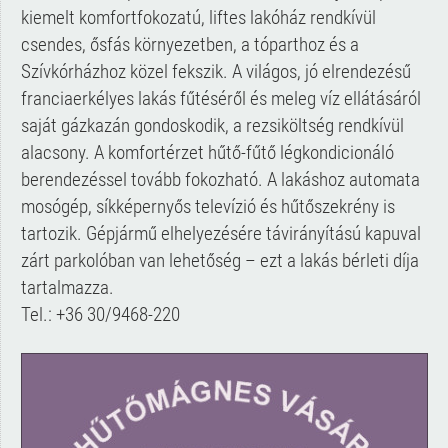
kiemelt komfortfokozatú, liftes lakóház rendkívül
csendes, ősfás környezetben, a tóparthoz és a
Szívkórházhoz közel fekszik. A világos, jó elrendezésű
franciaerkélyes lakás fűtéséről és meleg víz ellátásáról
saját gázkazán gondoskodik, a rezsiköltség rendkívül
alacsony. A komfortérzet hűtő-fűtő légkondicionáló
berendezéssel tovább fokozható. A lakáshoz automata
mosógép, síkképernyős televízió és hűtőszekrény is
tartozik. Gépjármű elhelyezésére távirányítású kapuval
zárt parkolóban van lehetőség – ezt a lakás bérleti díja
tartalmazza.
Tel.: +36 30/9468-220