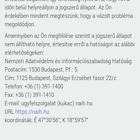
időn belül helyreálljon a jogszerű állapot. Az Ön
érdekében mindent megteszünk, hogy a vázolt probléma
megoldódjon.
Amennyiben az Ön megítélése szerint a jogszerű állapot
nem állítható helyre, értesítse erről a hatóságot az alábbi
elérhetőségeken:
Nemzeti Adatvédelmi és Információszabadság Hatóság
Postacím: 1530 Budapest, Pf.: 5.
Cím: 1125 Budapest, Szilágyi Erzsébet fasor 22/c
Telefon: +36 (1) 391-1400
Fax: +36 (1) 391-1410
E-mail: ugyfelszolgalat (kukac) naih.hu
URL
https://naih.hu
koordináták: É 47°30’56”; K 18°59’57”