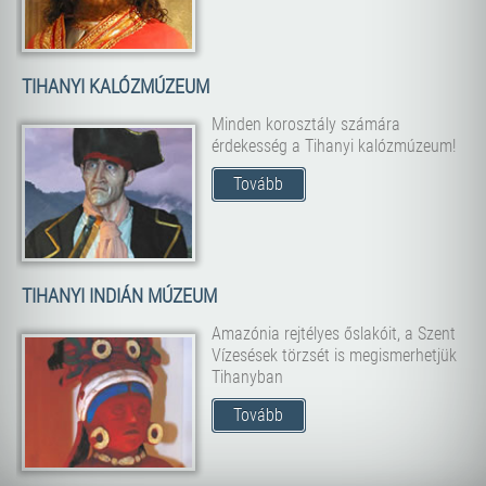
TIHANYI KALÓZMÚZEUM
Minden korosztály számára
érdekesség a Tihanyi kalózmúzeum!
Tovább
TIHANYI INDIÁN MÚZEUM
Amazónia rejtélyes őslakóit, a Szent
Vízesések törzsét is megismerhetjük
Tihanyban
Tovább