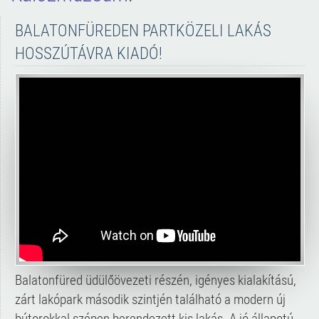
BALATONFÜREDEN PARTKÖZELI LAKÁS
HOSSZÚTÁVRA KIADÓ!
Balatonfüred üdülőövezeti részén, igényes kialakítású,
zárt lakópark második szintjén található a modern új
bútorokkal szépen berendezett kis lakás. A jó állapotú,