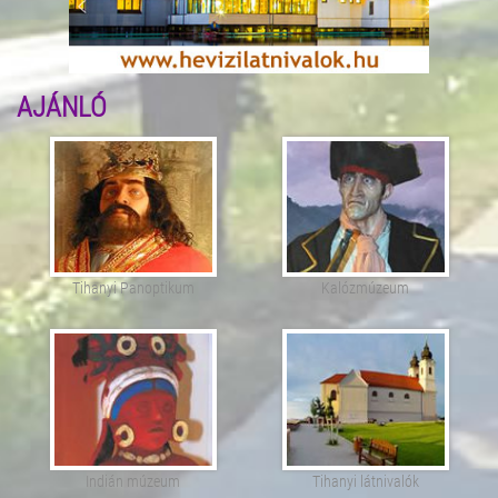
AJÁNLÓ
Tihanyi Panoptikum
Kalózmúzeum
Indián múzeum
Tihanyi látnivalók