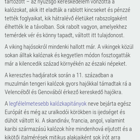
tartozott – az nyüzsgő kereskedelem vonzotta a
kalózokat, akik itt eladták a rablott kincseket és pénzzé
tették foglyaikat, kik hátralévő életüket rabszolgaként
élhették le a távolban. Sok rabolt vagyon, amelyekhez
temérdek vér és könny tapadt, váltott itt tulajdonost.
A viking hajósokról mindenki hallott már. A vikingek közül
sokan álltak kalóznak és kegyetlen módon fosztogatták
már a kilencedik század környékén az északi népeket.
A keresztes hadjáratok során a 11. században a
muzulmán tengeri kalózok gyors hajókkal támadtak rá a
Velencéből és Genovából érkező kereskedő hajókra.
A
legfélelmetesebb kalózkapitányok
neve bejárta egész
Európát és még az uralkodói körökben is ijedséget és
dühöt váltott ki. A skandináv, francia, angol, valamint
karibi származású kalózok híre mindenhová eljutott és a
kikötői italmérések mitikus alakjaiként sok írót arra