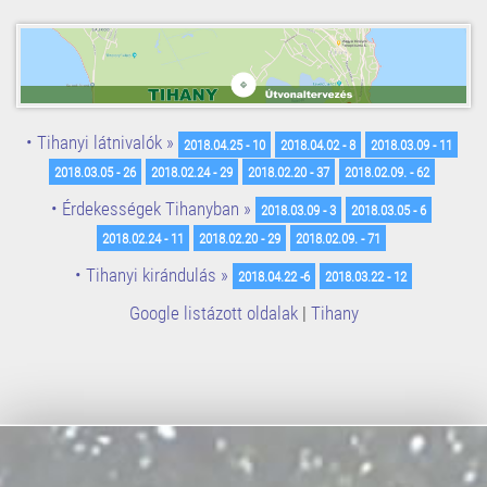
• Tihanyi látnivalók »
2018.04.25 - 10
2018.04.02 - 8
2018.03.09 - 11
2018.03.05 - 26
2018.02.24 - 29
2018.02.20 - 37
2018.02.09. - 62
• Érdekességek Tihanyban »
2018.03.09 - 3
2018.03.05 - 6
2018.02.24 - 11
2018.02.20 - 29
2018.02.09. - 71
• Tihanyi kirándulás »
2018.04.22 -6
2018.03.22 - 12
Google listázott oldalak
|
Tihany