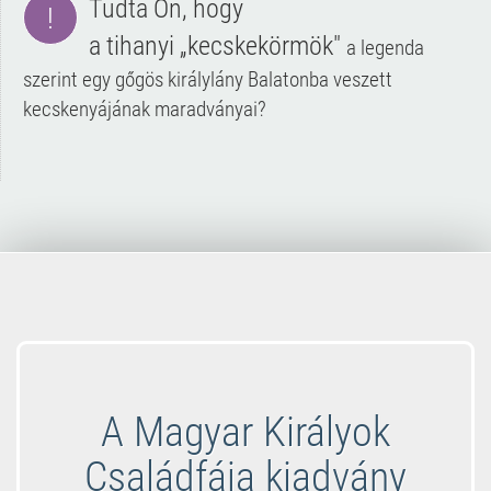
Tudta Ön, hogy
!
a
tihanyi
„kecskekörmök"
a legenda
szerint egy gőgös királylány Balatonba veszett
kecskenyájának maradványai?
A Magyar Királyok
Családfája kiadvány