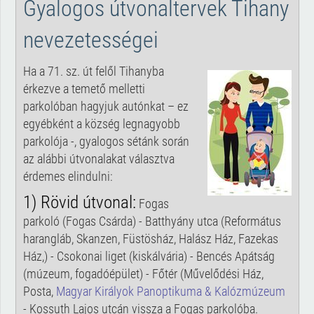
Gyalogos útvonaltervek Tihany
nevezetességei
Ha a 71. sz. út felől Tihanyba
érkezve a temető melletti
parkolóban hagyjuk autónkat – ez
egyébként a község legnagyobb
parkolója -, gyalogos sétánk során
az alábbi útvonalakat választva
érdemes elindulni:
1) Rövid útvonal:
Fogas
parkoló (Fogas Csárda) - Batthyány utca (Református
harangláb, Skanzen, Füstösház, Halász Ház, Fazekas
Ház,) - Csokonai liget (kiskálvária) - Bencés Apátság
(múzeum, fogadóépület) - Főtér (Művelődési Ház,
Posta,
Magyar Királyok Panoptikuma & Kalózmúzeum
- Kossuth Lajos utcán vissza a Fogas parkolóba.