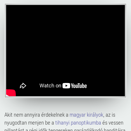
Akit nem annyira érdekelnek a
magyar királyok
, az is
nyugodtan menjen be a
tihanyi panoptikumba
és vessen
pillantást a régi idők tengereken garázdálkodó banditáira,