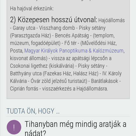
Ha hajóval érkezünk:
2) Közepesen hosszú útvonal:
Hajóállomás
- Garay utca - Visszhang domb - Pisky sétány
(Parasztgazda Ház) - Bencés Apátság - (templom,
múzeum, fogadóépület) - Fő tér - (Művelődési Ház,
Posta,
Magyar Királyok Panoptikuma & Kalózmúzeum
,
kisvonat állomás) - vissza az apátsági lépcsőn a
Csokonai ligethez (kiskálvária) - Pisky sétány -
Batthyány utca (Fazekas Ház, Halász Ház) - IV. Károly
Kálvária - Óvár zöld jelzésű turistaút) - Barátlakások -
Ciprián forrás - visszaérkezés a Hajóállomásra.
TUDTA ÖN, HOGY …
Tihanyban még mindig aratják a
!
nádat?