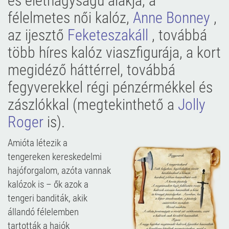
és életnagyságú alakja, a
félelmetes női kalóz,
Anne Bonney
,
az ijesztő
Feketeszakáll
, továbbá
több híres kalóz viaszfigurája, a kort
megidéző háttérrel, továbbá
fegyverekkel régi pénzérmékkel és
zászlókkal (megtekinthető a
Jolly
Roger
is).
Amióta létezik a
tengereken kereskedelmi
hajóforgalom, azóta vannak
kalózok is – ők azok a
tengeri banditák, akik
állandó félelemben
tartották a hajók