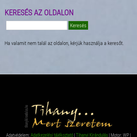
KERESÉS AZ OLDALON
Keresés:
Ha valamit nem talál az oldalon, kérjük használja a keresőt.
Adatvédelem:
Adatkezelési tájékoztató
|
Tihanyi Kirándulás
| Motor: WP |