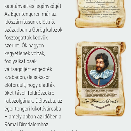
kapitányait és legénységét.
Az Égei-tengeren már az
időszámításunk előtti 5.
században a Görög kalózok
fosztogattak kedvük
szerint. Ők nagyon
kegyetlenek voltak,
foglyaikat csak
váltságdíjért engedték
szabadon, de sokszor
előfordult, hogy eladták
őket távoli földrészekre
rabszolgának. Déloszba, az
égei-tengeri kikötővárosba
– amely abban az időben a
Római Birodalomhoz