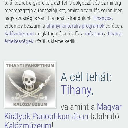
találkoznak a gyerekek, azt fel is dolgozzák és ez mindig
megmozgatja a fantáziájukat, amire a tanulás során igen
nagy szükség is van. Ha tehát kirándulunk
Tihanyba
,
érdemes beszúrni a
tihanyi kulturális programok
sorába a
Kalózmúzeum
meglátogatását is. Ez a
múzeum
a
tihanyi
érdekességek
közül is kiemelkedik.
A cél tehát:
Tihany
,
valamint a
Magyar
Királyok Panoptikumában
található
Kalózmúzeum
!