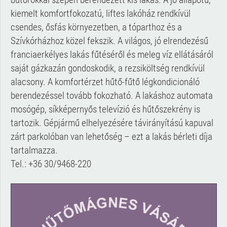
kiemelt komfortfokozatú, liftes lakóház rendkívül
csendes, ősfás környezetben, a tóparthoz és a
Szívkórházhoz közel fekszik. A világos, jó elrendezésű
franciaerkélyes lakás fűtéséről és meleg víz ellátásáról
saját gázkazán gondoskodik, a rezsiköltség rendkívül
alacsony. A komfortérzet hűtő-fűtő légkondicionáló
berendezéssel tovább fokozható. A lakáshoz automata
mosógép, síkképernyős televízió és hűtőszekrény is
tartozik. Gépjármű elhelyezésére távirányítású kapuval
zárt parkolóban van lehetőség – ezt a lakás bérleti díja
tartalmazza.
Tel.: +36 30/9468-220