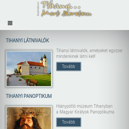
TIHANYI LÁTNIVALÓK
Tihanyi látnivalók, amelyeket egyszer
mindenkinek látni kell!
Tovább
TIHANYI PANOPTIKUM
Hiánypótló múzeum Tihanyban
a Magyar Királyok Panoptikuma.
Tovább